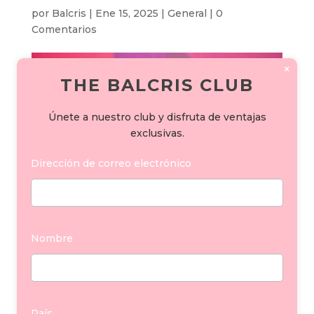
por
Balcris
|
Ene 15, 2025
|
General
|
0
Comentarios
×
THE BALCRIS CLUB
Únete a nuestro club y disfruta de ventajas
exclusivas.
Dirección de correo electrónico
Nombre
DAVID PUTTNAM Y
JEREMY IRONS RECIBEN
EL GIRALDILLO DE HONOR
País