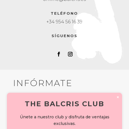
TELÉFONO
+34 954 56 16 39
SÍGUENOS
INFÓRMATE
×
Si te interesa alguno de mis obras o
THE BALCRIS CLUB
productos ponte en contacto conmigo.
Rellena el siguiente formulario o sígueme
Únete a nuestro club y disfruta de ventajas
en mis redes sociales y te responderé lo
exclusivas.
más breve posible.