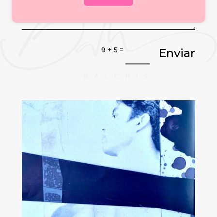
=
9 + 5
Enviar