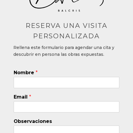
RESERVA UNA VISITA
PERSONALIZADA
Rellena este formulario para agendar una cita y
descubrir en persona las obras expuest
as.
Nombre
*
Email
*
N
Observaciones
o
m