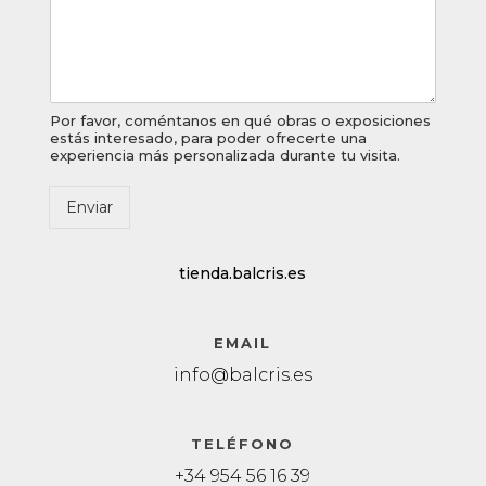
b
r
e
O
b
s
Por favor, coméntanos en qué obras o exposiciones
estás interesado, para poder ofrecerte una
e
experiencia más personalizada durante tu visita.
r
v
a
Enviar
c
i
o
tienda.balcris.es
n
e
s
EMAIL
N
info@balcris.es
o
m
b
r
TELÉFONO
e
+34 954 56 16 39