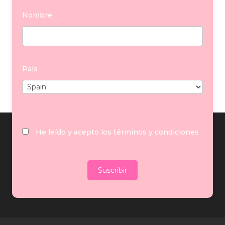
por
Balcris
|
Feb 5, 2025
|
General
Nombre
El Puerto de Santa María vivió una velada
histórica con la celebración de la I Edición de los
Premios Taurinos »Toros en El Puerto». Con la
Bodega del Castillo de San Marcos como
País
escenario, la gala reunió a los grandes
protagonistas de la Temporada 2024 en la Real...
He leído y acepto los términos y condiciones