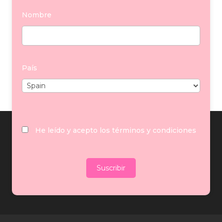
por
Balcris
|
Feb 5, 2025
|
General
Nombre
El Puerto de Santa María vivió una velada
histórica con la celebración de la I Edición de los
Premios Taurinos »Toros en El Puerto». Con la
Bodega del Castillo de San Marcos como
País
escenario, la gala reunió a los grandes
protagonistas de la Temporada 2024 en la Real...
He leído y acepto los términos y condiciones