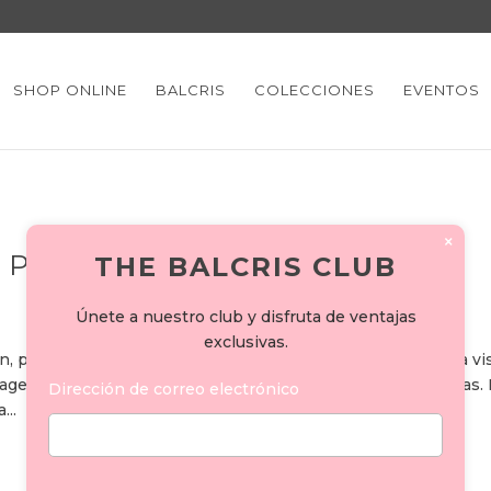
SHOP ONLINE
BALCRIS
COLECCIONES
EVENTOS
×
 PICASSO
THE BALCRIS CLUB
Únete a nuestro club y disfruta de ventajas
exclusivas.
n, puedes descargar el dossier completo aquí . Reserva una vis
 agendar una cita y descubrir en persona las obras expuestas.
Dirección de correo electrónico
...