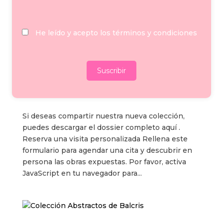
arte moderno reinventa los trazos y colores que
marcaron una revolución en...
He leído y acepto los términos y condiciones
COLECCIÓN BALCRIS PICASSO
por
Balcris
|
Mar 21, 2025
|
General
Si deseas compartir nuestra nueva colección,
puedes descargar el dossier completo aquí .
Reserva una visita personalizada Rellena este
formulario para agendar una cita y descubrir en
persona las obras expuestas. Por favor, activa
JavaScript en tu navegador para...