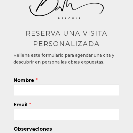
RESERVA UNA VISITA
PERSONALIZADA
Rellena este formulario para agendar una cita y
descubrir en persona las obras expuest
as.
Nombre
*
O
Email
*
b
s
e
r
Observaciones
v