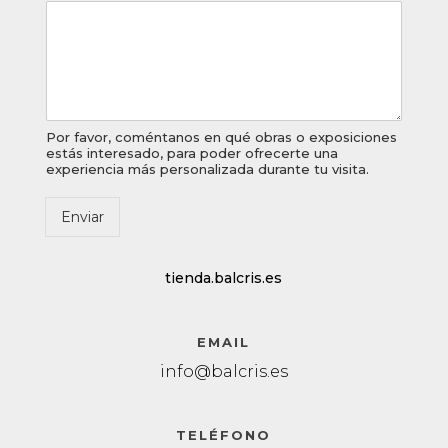
a
c
i
o
n
e
s
Por favor, coméntanos en qué obras o exposiciones
*
estás interesado, para poder ofrecerte una
experiencia más personalizada durante tu visita.
O
b
s
Enviar
e
r
v
tienda.balcris.es
a
c
i
EMAIL
o
info@balcris.es
n
e
s
TELÉFONO